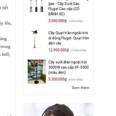
gas - Cây Sưởi Gas
 tiết
Flugel Cao cấp (CÓ
BÁNH XE)
3.500.000₫
4.250.000₫
y lên,
Cây Quạt trần ngoài trời
bảng
di động Flugel- Quạt trần
đèn cây
 trong
12.950.000₫
17.900.000₫
 tuổi,
Cây sưởi điện ngoài trời
3000W cao cấp SF-3000
(màu đen)
5.350.000₫
6.500.000₫
Xem thêm