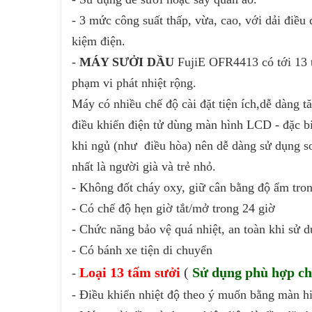
- 3 mức công suất thấp, vừa, cao, với dải điều c
kiệm điện.
-
MÁY SƯỞI DẦU
FujiE OFR4413 có tới 13 t
phạm vi phát nhiệt rộng.
Máy có nhiều chế độ cài đặt tiện ích,dễ dàng t
điều khiển điện tử dùng màn hình LCD - đặc bi
khi ngủ (như điều hòa) nên dễ dàng sử dụng so
nhất là người già và trẻ nhỏ.
- Không đốt cháy oxy, giữ cân bằng độ ẩm tro
- Có chế độ hẹn giờ tắt/mở trong 24 giờ
- Chức năng bảo vệ quá nhiệt, an toàn khi sử 
- Có bánh xe tiện di chuyển
Loại 13 tấm sưởi
(
Sử dụng phù hợp ch
-
- Điều khiển nhiệt độ theo ý muốn bằng màn 