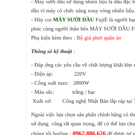
- Máy sưởi dầu sử dụng nhiên liệu là dầu đặc bi
dầu vì máy có chức năng xoay vòng nhiên liệu.
- Hãy coi
MÁY SƯỞI DẦU
FujiE là người bạ
phúc cùng người thân bên MÁY SƯỞI DẦU F
Phụ kiện kèm theo :
Bộ giá phơi quần áo
Thông số kỹ thuật
:
- Đáp ứng các yêu cầu về chất lượng khắt kh
- Điện áp: 220V
- Công suất max: 2800W
- Màu sắc: trắng / bạc
Xuất xứ: Công nghệ Nhật Bản lắp ráp tại 
Ngoài việc lựa chọn sản phẩn chính hãng có t
sử dụng cũng rất quan trọng, để có thể lựa ch
0962.886.626
chúng tôi hotline :
để được tư v