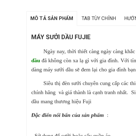
MÔ TẢ SẢN PHẨM
TAB TÙY CHỈNH
HƯỚ
MÁY SƯỞI DẦU FUJIE
Ngày nay, thời thiết càng ngày càng khắc ngh
dầu
đã không còn xa lạ gì với gia đình. Với tí
dàng máy sưởi dầu sẽ đem lại cho gia đình bạn 
Siêu thị đèn sưởi chuyên cung cấp các thiết
chính hãng và giá thành là cạnh tranh nhất. Si
dầu mang thương hiệu Fuji
Đặc điển nổi bẩn của sản phẩm
:
- Sử dụng để sưởi hoặc sấy quần áo.