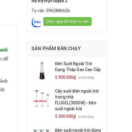
Hỗ trợ trực tuyến 2
Tư vấn
0962886626
Chat ngay để nhận tư vấn
SẢN PHẨM BÁN CHẠY
ưởi
n dễ
Đèn Sưởi Ngoài Trời
Dạng Tháp Gas Cao Cấp
5.900.000₫
6.900.000₫
hành
ưởi
Cây sưởi điện ngoài trời
trong nhà
FLUGEL(3000W) - Đèn
sưởi ngoài trời
5.350.000₫
6.500.000₫
Đèn sưởi ngoài trời dùng