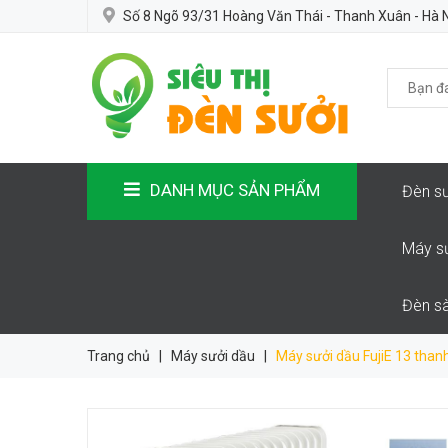
Số 8 Ngõ 93/31 Hoàng Văn Thái - Thanh Xuân - Hà 
DANH MỤC SẢN PHẨM
Đèn sư
Máy s
Đèn sà
Trang chủ
|
Máy sưởi dầu
|
Máy sưởi dầu FujiE 13 tha