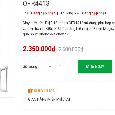
OFR4413
Loại:
Đang cập nhật
|
Thương hiệu:
Đang cập nhật
Máy sưởi dầu FujiE 13 thanh OFR4413 sử dụng phù hợp c
có diện tích 15-30m2. Chức năng hiển thị LCD, hẹn tắt giờ,
quá nhiệt, không đốt cháy oxi.
2.350.000₫
2.500.000₫
-
+
Số lượng:
MUA NGAY
KHUYẾN MÃI
GIAO HÀNG MIỄN PHÍ 7KM