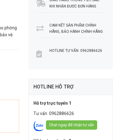
GIAO HÀNG TRONG 1-2H SAU
KHI NHẬN ĐƯỢC ĐƠN HÀNG
CAM KẾT SẢN PHẨM CHÍNH
ho phóng
HÃNG, BẢO HÀNH CHÍNH HÃNG
 bảo vệ
HOTLINE TƯ VẤN: 0962886626
HOTLINE HỖ TRỢ
Hỗ trợ trực tuyến 1
Tư vấn
0962886626
Chat ngay để nhận tư vấn