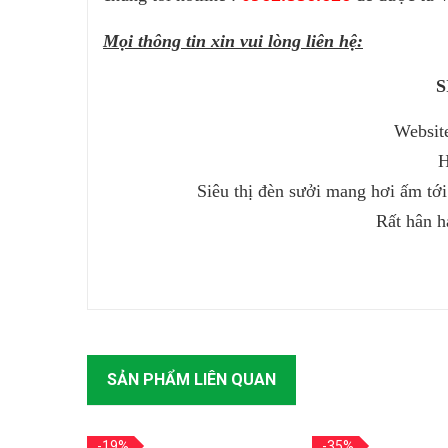
Mọi thông tin xin vui lòng liên hệ:
S
Websit
H
Siêu thị đèn sưởi mang hơi ấm tới
Rất hân h
SẢN PHẨM LIÊN QUAN
-19%
-35%