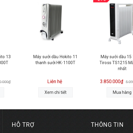
ito 13
Máy sưởi dầu Hokito 11
Máy sưởi dầu 15
1300T
thanh sưởi HK-1100T
Tiross TS1215 M
nhất
Liên hệ
3.850.000₫
0.000₫
5.0
Xem chi tiết
Mua hàng
HỖ TRỢ
THÔNG TIN