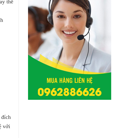
ay thế
nh
 đích
ệ với