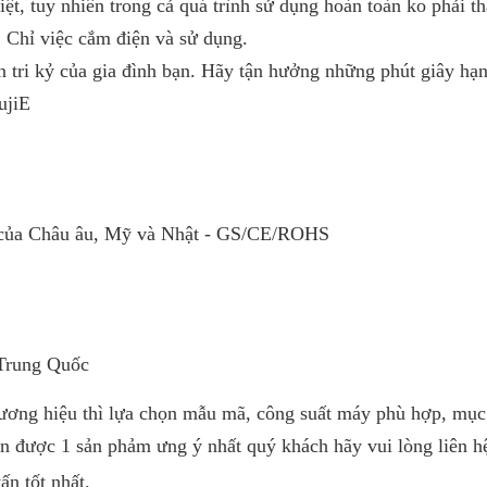
ệt, tuy nhiên trong cả quá trình sử dụng hoàn toàn ko phải th
 Chỉ việc cắm điện và sử dụng.
n tri kỷ của gia đình bạn. Hãy tận hưởng những phút giây hạ
ujiE
e của Châu âu, Mỹ và Nhật - GS/CE/ROHS
Trung Quốc
hương hiệu thì lựa chọn mẫu mã, công suất máy phù hợp, mục
ọn được 1 sản phảm ưng ý nhất quý khách hãy vui lòng liên h
ấn tốt nhất.