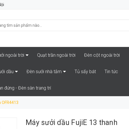
Nội
ởi ngoài trời
Quạt trần ngoài trời
Đèn cột ngoài trời
ưởi dầu
Đèn sưởi nhà tắm
Tủ sấy bát
Tin tức
n đứng - Đèn sàn trang trí
nh OFR4413
Máy sưởi dầu FujiE 13 thanh