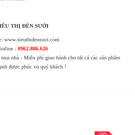
IÊU THỊ ĐÈN SƯỞI
e: www.sieuthidensuoi.com
otline :
0962.886.626
 mọi nhà - Miễn phí giao hành cho tất cả các sản phẩm
ạnh được phúc vụ quý khách !
-24%