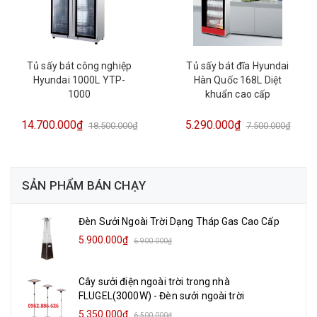
Tủ sấy bát công nghiệp
Tủ sấy bát đĩa Hyundai
Hyundai 1000L YTP-
Hàn Quốc 168L Diệt
1000
khuẩn cao cấp
14.700.000₫
5.290.000₫
18.500.000₫
7.500.000₫
SẢN PHẨM BÁN CHẠY
Đèn Sưởi Ngoài Trời Dạng Tháp Gas Cao Cấp
5.900.000₫
6.900.000₫
Cây sưởi điện ngoài trời trong nhà
FLUGEL(3000W) - Đèn sưởi ngoài trời
5.350.000₫
6.500.000₫