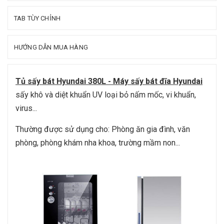
TAB TÙY CHỈNH
HƯỚNG DẪN MUA HÀNG
Tủ sấy bát Hyundai 380L
-
Máy sấy bát đĩa Hyundai
sấy khô và diệt khuẩn UV loại bỏ nấm mốc, vi khuẩn,
virus...
Thường được sử dụng cho: Phòng ăn gia đình, văn
phòng, phòng khám nha khoa, trường mầm non...