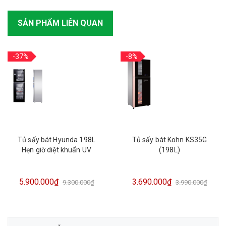
SẢN PHẨM LIÊN QUAN
-37%
-8%
Tủ sấy bát Hyunda 198L
Tủ sấy bát Kohn KS35G
Hẹn giờ diệt khuẩn UV
(198L)
5.900.000₫
3.690.000₫
9.300.000₫
3.990.000₫