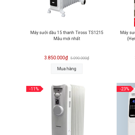
Máy sưởi dầu 15 thanh Tiross TS1215
Máy sưở
Mẫu mới nhất
(Hẹn
3.850.000₫
5.090.000₫
Mua hàng
-11%
-23%