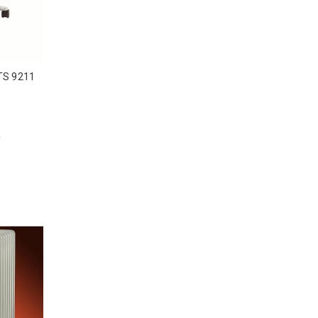
 TS 9211
₫