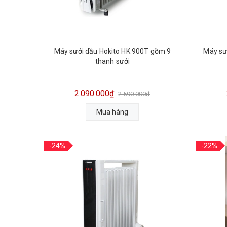
Máy sưởi dầu Hokito HK 900T gồm 9
Máy sư
thanh sưởi
2.090.000₫
2.590.000₫
Mua hàng
-24%
-22%