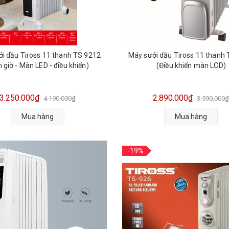
i dầu Tiross 11 thanh TS 9212
Máy sưởi dầu Tiross 11 thanh
 giờ - Màn LED - điều khiển)
(Điều khiển màn LCD)
3.250.000₫
2.890.000₫
4.190.000₫
3.590.000
Mua hàng
Mua hàng
-19%