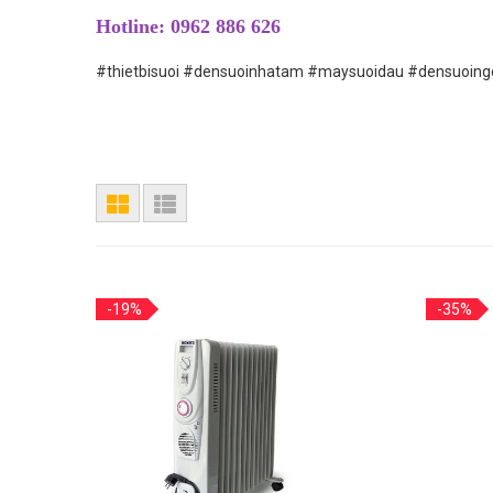
Hotline: 0962 886 626
#thietbisuoi #densuoinhatam #maysuoidau #densuoingo
-19%
-35%