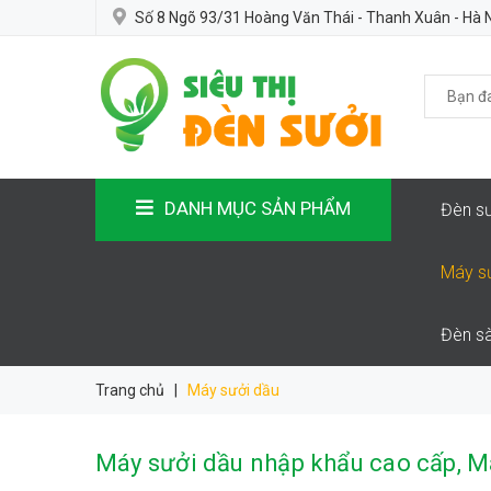
Số 8 Ngõ 93/31 Hoàng Văn Thái - Thanh Xuân - Hà 
DANH MỤC SẢN PHẨM
Đèn sư
Máy s
Đèn sà
Trang chủ
|
Máy sưởi dầu
Máy sưởi dầu nhập khẩu cao cấp, M