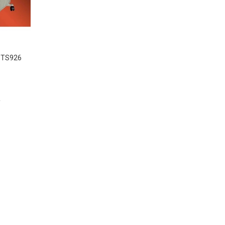
s TS926
₫