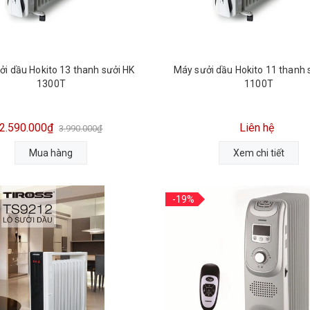
ởi dầu Hokito 13 thanh sưởi HK
Máy sưởi dầu Hokito 11 thanh sưởi HK-
1300T
1100T
2.590.000₫
Liên hệ
3.990.000₫
Mua hàng
Xem chi tiết
-19%