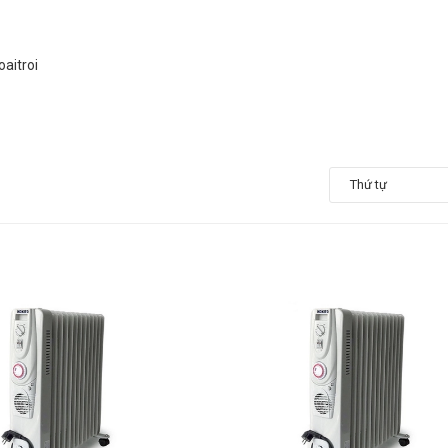
aitroi
Thứ tự