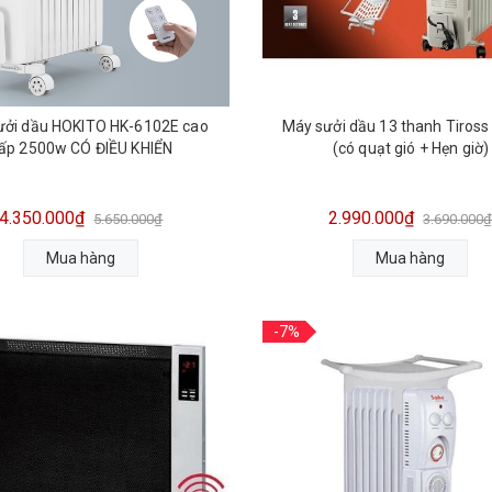
ưởi dầu HOKITO HK-6102E cao
Máy sưởi dầu 13 thanh Tiros
ấp 2500w CÓ ĐIỀU KHIỂN
(có quạt gió + Hẹn giờ)
4.350.000₫
2.990.000₫
5.650.000₫
3.690.000
Mua hàng
Mua hàng
-7%