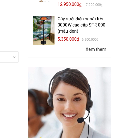
12.950.000₫
17.900.000₫
Cây sưởi điện ngoài trời
3000W cao cấp SF-3000
(màu đen)
5.350.000₫
6.500.000₫
Xem thêm