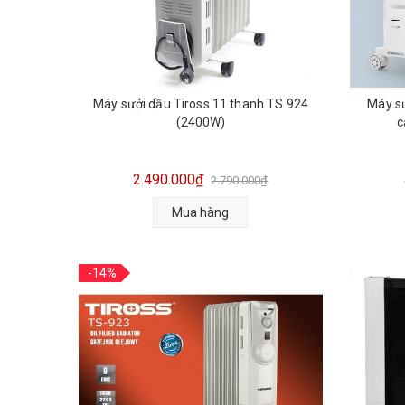
Máy sưởi dầu Tiross 11 thanh TS 924
Máy s
(2400W)
c
2.490.000₫
2.790.000₫
Mua hàng
-14%