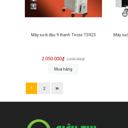
Máy sưởi dầu 9 thanh Tiross TS923
Máy sưở
2.050.000₫
2.390.000₫
Mua hàng
1
2