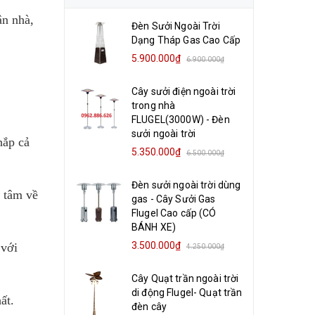
ận nhà,
Đèn Sưởi Ngoài Trời
Dạng Tháp Gas Cao Cấp
5.900.000₫
6.900.000₫
Cây sưởi điện ngoài trời
trong nhà
FLUGEL(3000W) - Đèn
sưởi ngoài trời
hắp cả
5.350.000₫
6.500.000₫
Đèn sưởi ngoài trời dùng
n tâm về
gas - Cây Sưởi Gas
Flugel Cao cấp (CÓ
BÁNH XE)
3.500.000₫
 với
4.250.000₫
Cây Quạt trần ngoài trời
di động Flugel- Quạt trần
ất.
đèn cây