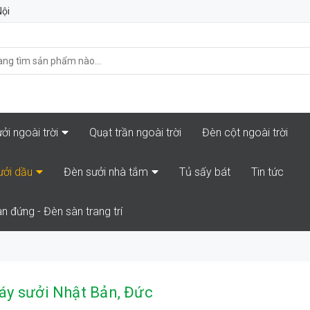
Nội
ởi ngoài trời
Quạt trần ngoài trời
Đèn cột ngoài trời
ưởi dầu
Đèn sưởi nhà tắm
Tủ sấy bát
Tin tức
n đứng - Đèn sàn trang trí
áy sưởi Nhật Bản, Đức