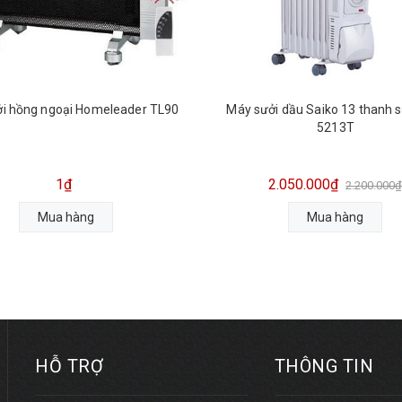
i hồng ngoại Homeleader TL90
Máy sưởi dầu Saiko 13 thanh 
5213T
1₫
2.050.000₫
2.200.000
Mua hàng
Mua hàng
HỖ TRỢ
THÔNG TIN