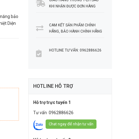
GIAO HÀNG TRONG 1-2H SAU
KHI NHẬN ĐƯỢC ĐƠN HÀNG
c năng bảo
hiệt Diện
CAM KẾT SẢN PHẨM CHÍNH
HÃNG, BẢO HÀNH CHÍNH HÃNG
HOTLINE TƯ VẤN: 0962886626
HOTLINE HỖ TRỢ
Hỗ trợ trực tuyến 1
Tư vấn
0962886626
Chat ngay để nhận tư vấn