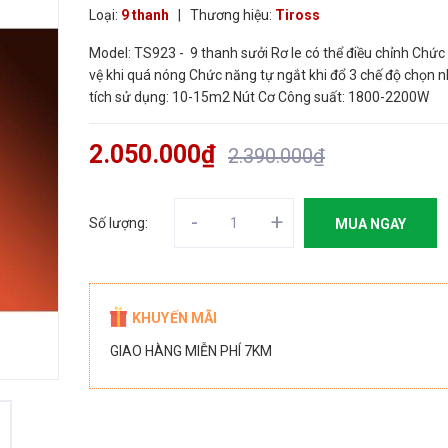
Loại:
9 thanh
|
Thương hiệu:
Tiross
Model: TS923 - 9 thanh sưởi Rơ le có thể điều chỉnh Chứ
vệ khi quá nóng Chức năng tự ngắt khi đổ 3 chế độ chọn n
tích sử dụng: 10-15m2 Nút Cơ Công suất: 1800-2200W
2.050.000₫
2.390.000₫
-
+
Số lượng:
MUA NGAY
KHUYẾN MÃI
GIAO HÀNG MIỄN PHÍ 7KM