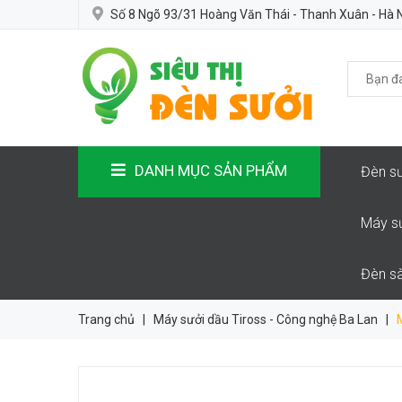
Số 8 Ngõ 93/31 Hoàng Văn Thái - Thanh Xuân - Hà 
DANH MỤC SẢN PHẨM
Đèn sư
Máy s
Đèn sà
Trang chủ
|
Máy sưởi dầu Tiross - Công nghệ Ba Lan
|