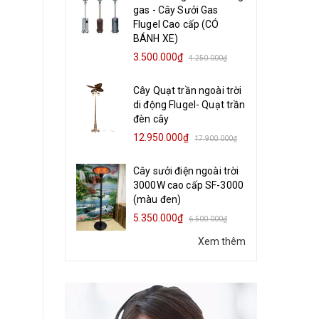
gas - Cây Sưởi Gas
Flugel Cao cấp (CÓ
BÁNH XE)
3.500.000₫
4.250.000₫
Cây Quạt trần ngoài trời
di động Flugel- Quạt trần
đèn cây
12.950.000₫
17.900.000₫
Cây sưởi điện ngoài trời
3000W cao cấp SF-3000
(màu đen)
5.350.000₫
6.500.000₫
Xem thêm