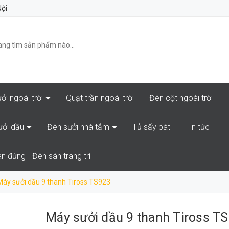
Nội
ởi ngoài trời
Quạt trần ngoài trời
Đèn cột ngoài trời
ưởi dầu
Đèn sưởi nhà tắm
Tủ sấy bát
Tin tức
n đứng - Đèn sàn trang trí
Máy sưởi dầu 9 thanh Tiross TS923
Máy sưởi dầu 9 thanh Tiross T