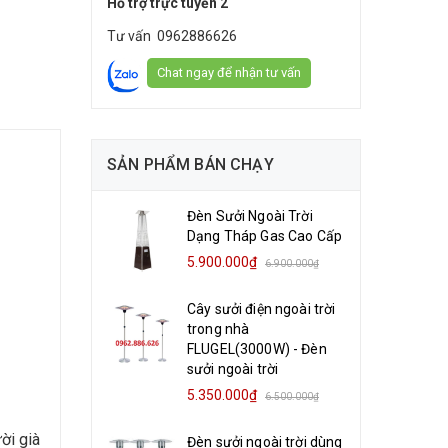
Hỗ trợ trực tuyến 2
Tư vấn
0962886626
Chat ngay để nhận tư vấn
SẢN PHẨM BÁN CHẠY
Đèn Sưởi Ngoài Trời
Dạng Tháp Gas Cao Cấp
5.900.000₫
6.900.000₫
Cây sưởi điện ngoài trời
trong nhà
FLUGEL(3000W) - Đèn
sưởi ngoài trời
5.350.000₫
6.500.000₫
ời già
Đèn sưởi ngoài trời dùng