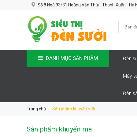
Số 8 Ngõ 93/31 Hoàng Văn Thái - Thanh Xuân - Hà 
DANH MỤC SẢN PHẨM
Đèn sư
Máy s
Đèn sà
Trang chủ
|
Sản phẩm khuyến mãi
Sản phẩm khuyến mãi