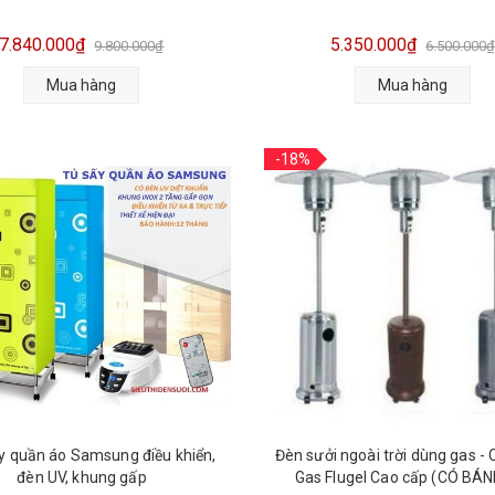
7.840.000₫
5.350.000₫
9.800.000₫
6.500.000
Mua hàng
Mua hàng
-18%
y quần áo Samsung điều khiển,
Đèn sưởi ngoài trời dùng gas - Cây Sưởi
đèn UV, khung gấp
Gas Flugel Cao cấp (CÓ BÁN