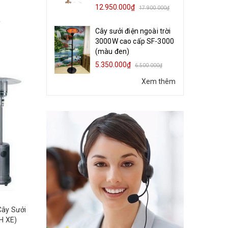
12.950.000₫
17.900.000₫
₫
Cây sưởi điện ngoài trời
3000W cao cấp SF-3000
(màu đen)
5.350.000₫
6.500.000₫
Xem thêm
H XE)