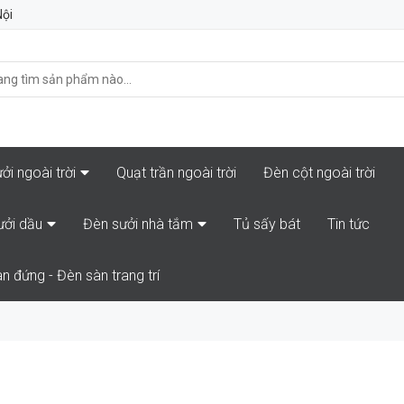
Nội
ởi ngoài trời
Quạt trần ngoài trời
Đèn cột ngoài trời
ưởi dầu
Đèn sưởi nhà tắm
Tủ sấy bát
Tin tức
n đứng - Đèn sàn trang trí