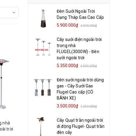
Đèn Sưởi Ngoài Trời
Dạng Tháp Gas Cao Cấp
5.900.000₫
6.900.000₫
Cây sưởi điện ngoài trời
trong nhà
FLUGEL(3000W) - Đèn
sưởi ngoài trời
5.350.000₫
6.500.000₫
Đèn sưởi ngoài trời dùng
gas - Cây Sưởi Gas
Flugel Cao cấp (CÓ
BÁNH XE)
3.500.000₫
4.250.000₫
Cây Quạt trần ngoài trời
ng nhà
di động Flugel- Quạt trần
ài trời
đèn cây