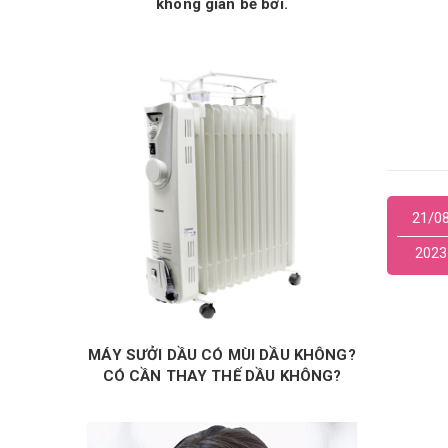
không gian bể bơi.
21/0
2023
MÁY SƯỞI DẦU CÓ MÙI DẦU KHÔNG?
CÓ CẦN THAY THẾ DẦU KHÔNG?