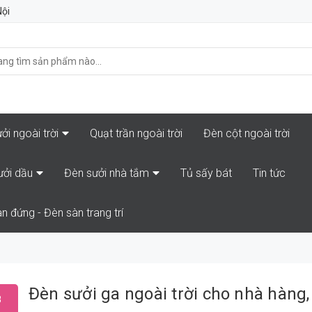
Nội
ởi ngoài trời
Quạt trần ngoài trời
Đèn cột ngoài trời
ưởi dầu
Đèn sưởi nhà tắm
Tủ sấy bát
Tin tức
n đứng - Đèn sàn trang trí
Đèn sưởi ga ngoài trời cho nhà hàng
8