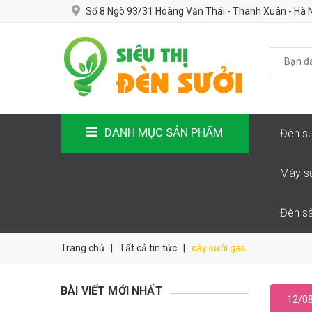
Số 8 Ngõ 93/31 Hoàng Văn Thái - Thanh Xuân - Hà 
DANH MỤC SẢN PHẨM
Đèn sư
Máy s
Đèn sà
Trang chủ
|
Tất cả tin tức
|
cây sưởi gas
BÀI VIẾT MỚI NHẤT
12/0