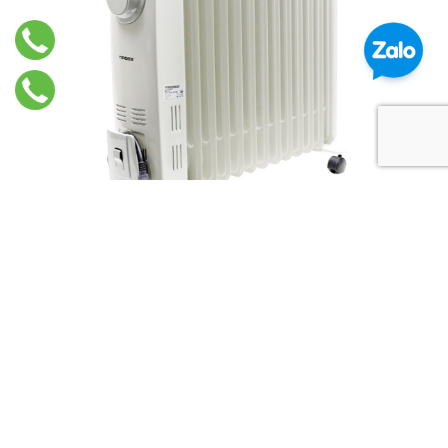
MÁY SƯỞI DẦU CÓ MÙI DẦU KHÔNG? CÓ CẦN THAY THẾ
DẦU KHÔNG?