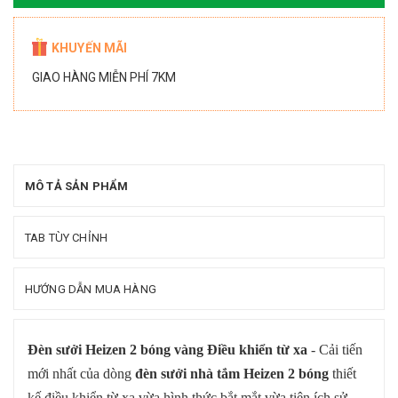
KHUYẾN MÃI
GIAO HÀNG MIỄN PHÍ 7KM
MÔ TẢ SẢN PHẨM
TAB TÙY CHỈNH
HƯỚNG DẪN MUA HÀNG
Đèn sưởi Heizen 2 bóng vàng Điều khiển từ xa
- Cải tiến
mới nhất của dòng
đèn sưởi nhà tắm Heizen 2 bóng
thiết
kế điều khiển từ xa vừa hình thức bắt mắt vừa tiện ích sử