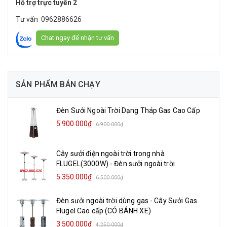
Hỗ trợ trực tuyến 2
Tư vấn
0962886626
Chat ngay để nhận tư vấn
SẢN PHẨM BÁN CHẠY
Đèn Sưởi Ngoài Trời Dạng Tháp Gas Cao Cấp
5.900.000₫
6.900.000₫
Cây sưởi điện ngoài trời trong nhà
FLUGEL(3000W) - Đèn sưởi ngoài trời
5.350.000₫
6.500.000₫
Đèn sưởi ngoài trời dùng gas - Cây Sưởi Gas
Flugel Cao cấp (CÓ BÁNH XE)
3.500.000₫
4.250.000₫