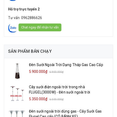
Hỗ trợ trực tuyến 2
Tư vấn
0962886626
Chat ngay để nhận tư vấn
SẢN PHẨM BÁN CHẠY
Đèn Sưởi Ngoài Trời Dạng Tháp Gas Cao Cấp
5.900.000₫
6.900.000₫
Cây sưởi điện ngoài trời trong nhà
FLUGEL(3000W) - Đèn sưởi ngoài trời
5.350.000₫
6.500.000₫
Đèn sưởi ngoài trời dùng gas - Cây Sưởi Gas
Flugel Cao cấp (CÓ BÁNH XE)