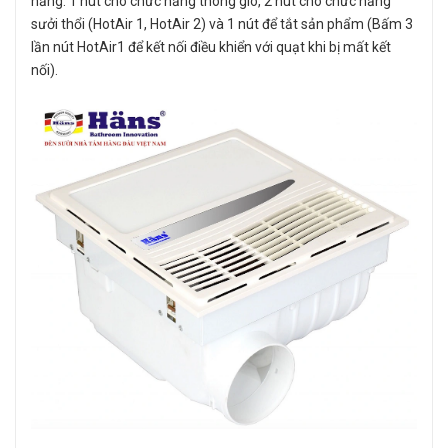
năng. 1 nút cho chức năng thông gió, 2 nút cho chức năng
sưởi thổi (HotAir 1, HotAir 2) và 1 nút để tắt sản phẩm (Bấm 3
lần nút HotAir1 để kết nối điều khiển với quạt khi bị mất kết
nối).